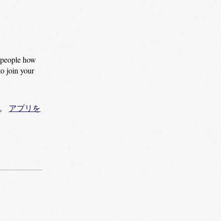
l people how
to join your
。
アプリを